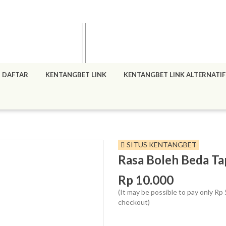
 DAFTAR
KENTANGBET LINK
KENTANGBET LINK ALTERNATIF
SITUS KENTANGBET
Rasa Boleh Beda T
Rp 10.000
(It may be possible to pay only R
checkout)