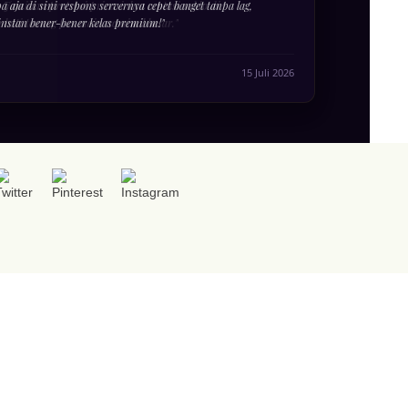
aja di sini respons servernya cepet banget tanpa lag,
. Jaminan proteksi privasi dan mutasi saldo di
instan bener-bener kelas premium!"
ati tenang pas main nominal besar."
15 Juli 2026
16 Juli 2026
SSL
Secure
Connection