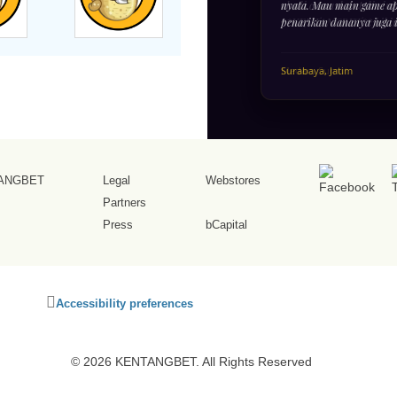
nyata. Mau main game apa 
abadi cuma dapet di sini
penarikan dananya juga 
**KENTANGBET** bikin h
Surabaya, Jatim
Medan, Sumut
ANGBET
Legal
Webstores
Partners
Press
bCapital
Click
Accessibility preferences
to
activate
accessibility
© 2026 KENTANGBET. All Rights Reserved
preferences